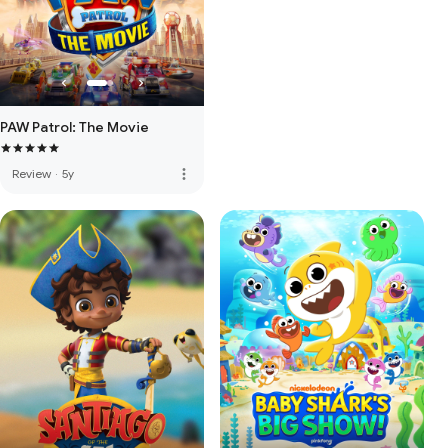
PAW Patrol: The Movie
more_vert
Review
·
5y