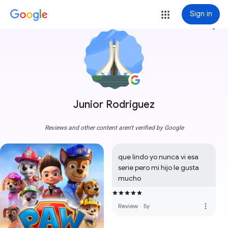
Sign in
more_vert
Junior Rodriguez
Reviews and other content aren't verified by Google
que lindo yo nunca vi esa 
serie pero mi hijo le gusta 
mucho
more_vert
Review
·
5y