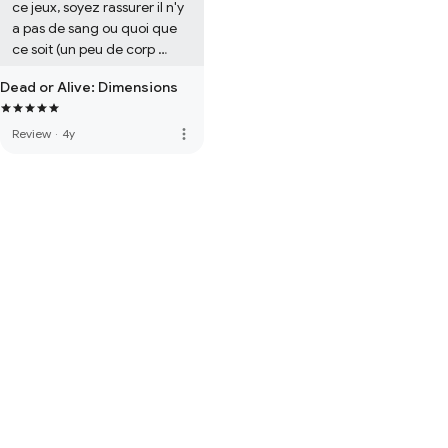
ce jeux, soyez rassurer il n'y 
a pas de sang ou quoi que 
ce soit (un peu de corp 
dénudé par contre), bien sûr 
Dead or Alive: Dimensions
il y a des combats (a mains 
nue, pas d'arme blanche ou 
automatique), mais cela 
more_vert
Review
·
4y
reste a disposition d'après 
mon expérience, a la portée 
d'enfant d'âge minimum de 
10 ans. 

bon jeux !