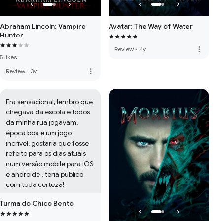
Abraham Lincoln: Vampire
Avatar: The Way of Water
Hunter
more_vert
Review
·
4y
5 likes
more_vert
Review
·
3y
Era sensacional, lembro que 
chegava da escola e todos 
da minha rua jogavam, 
época boa e um jogo 
incrível, gostaria que fosse 
refeito para os dias atuais 
num versão mobile para iOS 
e androide . teria publico 
com toda certeza!
Turma do Chico Bento