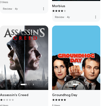
3 likes
Morbius
more_vert
Review
·
4y
more_vert
Review
·
4y
Assassin's Creed
Groundhog Day
4 likes
5 likes