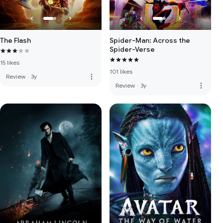
The Flash
Spider-Man: Across the
Spider-Verse
15 likes
101 likes
more_vert
Review
·
3y
more_vert
Review
·
3y