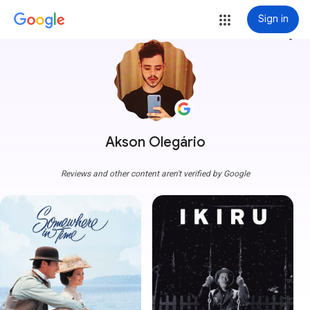
Sign in
more_vert
Akson Olegário
Reviews and other content aren't verified by Google