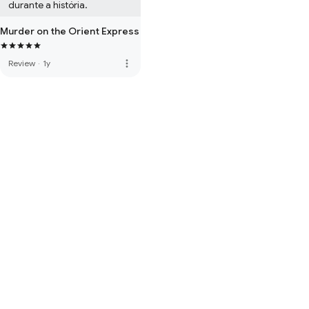
durante a história.
Murder on the Orient Express
more_vert
Review
·
1y