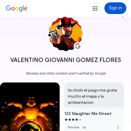
Sign in
more_vert
VALENTINO GIOVANNI GOMEZ FLORES
Reviews and other content aren't verified by Google
ta chido el juego me gusta 
mucho el mapa y la 
ambientacion
123 Slaughter Me Street
more_vert
Review
·
6y