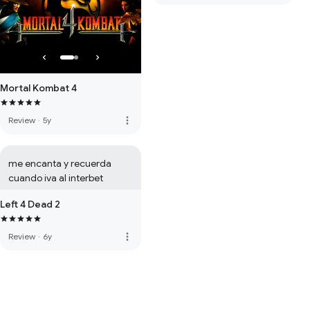
Mortal Kombat 4
more_vert
Review
·
5y
me encanta y recuerda 
cuando iva al interbet
Left 4 Dead 2
more_vert
Review
·
6y